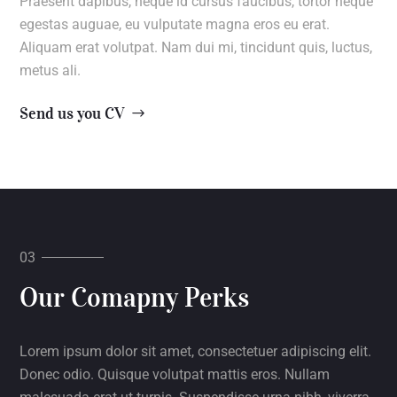
Praesent dapibus, neque id cursus faucibus, tortor neque
egestas auguae, eu vulputate magna eros eu erat.
Aliquam erat volutpat. Nam dui mi, tincidunt quis, luctus,
metus ali.
Send us you CV
Our Comapny Perks
Lorem ipsum dolor sit amet, consectetuer adipiscing elit.
Donec odio. Quisque volutpat mattis eros. Nullam